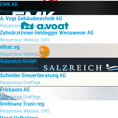
EMK AG
Responsive Website, CMS
A. Vogt Gebäudetechnik AG
Responsive Website, CMS
Zahnärztinnen Heidegger Wenaweser AG
Responsive Website, CMS
elitec ag
Responsive Website, CMS
Salzreich GmbH
Responsive Website, CMS, Animation
Schnider Steuerberatung AG
Responsive OnePage
Frickauto AG
Responsive OnePage
Unifinanz Trust reg.
Responsive Website, CMS