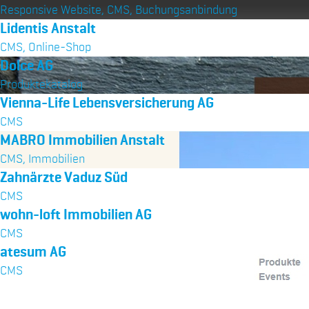
Responsive Website, CMS, Buchungsanbindung
Lidentis Anstalt
CMS, Online-Shop
Dolce AG
Produktekatalog
Vienna-Life Lebensversicherung AG
CMS
MABRO Immobilien Anstalt
CMS, Immobilien
Zahnärzte Vaduz Süd
CMS
wohn-loft Immobilien AG
CMS
atesum AG
CMS