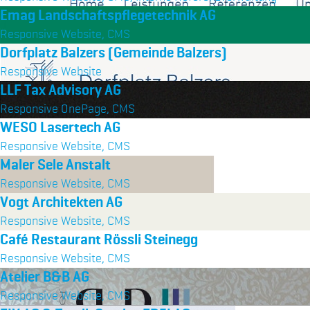
Emag Landschaftspflegetechnik AG
Responsive Website, CMS
Dorfplatz Balzers (Gemeinde Balzers)
Responsive Website
LLF Tax Advisory AG
Responsive OnePage, CMS
WESO Lasertech AG
Responsive Website, CMS
Maler Sele Anstalt
Responsive Website, CMS
Vogt Architekten AG
Responsive Website, CMS
Café Restaurant Rössli Steinegg
Responsive Website, CMS
Atelier B&B AG
Responsive Website, CMS