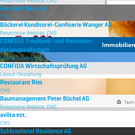
Responsive Website, CMS
Gebrüder Beck AG
CMS
Bäckerei Konditorei-Confiserie Wanger AG
Responsive Website, CMS
CONFIDA Treuhand- und Revisions-
Aktiengesellschaft
Layout-Gestaltung
CONFIDA Wirtschaftsprüfung AG
Layout-Gestaltung
Restaurant Riet
CMS
Baumanagement Peter Büchel AG
Responsive Website, CMS
aviita est.
CMS
Schlosshotel Residence AG